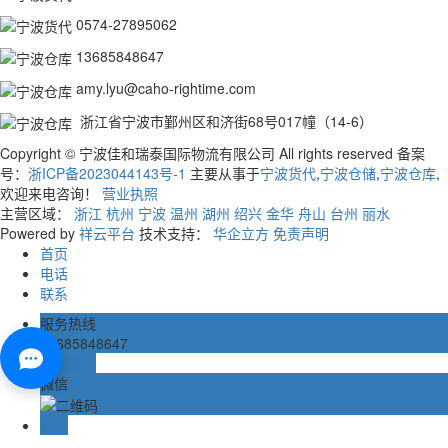
0574-27895062
13685848647
amy.lyu@caho-rightime.com
浙江省宁波市鄞州区和济街68号017幢（14-6）
Copyright © 宁波佳和瑞泰国际物流有限公司 All rights reserved 备案
号：
浙ICP备2023044143号-1
主要从事于
宁波货代
,
宁波仓储
,
宁波仓库
,
欢迎来电咨询！
营业执照
主营区域：
浙江
杭州
宁波
温州
湖州
绍兴
金华
舟山
台州
丽水
Powered by
祥云平台
技术支持：
华企立方
免责声明
首页
电话
联系
服务热线
13685848647
在线留言
微信
TOP